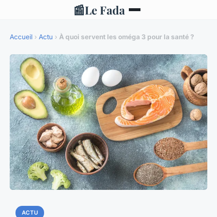
📰
Le Fada
Accueil
›
Actu
›
À quoi servent les oméga 3 pour la santé ?
ACTU