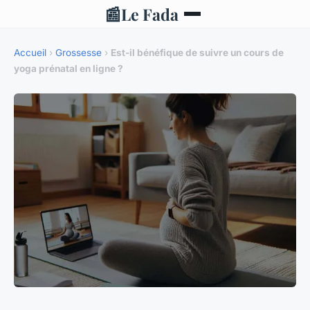
📰
Le Fada
Accueil
›
Grossesse
›
Est-il bénéfique de suivre un cours de
yoga prénatal en ligne ?