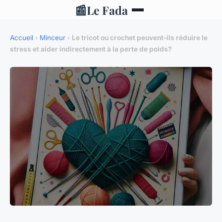
📰
Le Fada
Accueil
›
Minceur
›
Le tricot ou crochet peuvent-ils réduire le
stress et aider indirectement à la perte de poids?