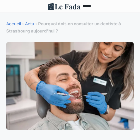
📰
Le Fada
Accueil
›
Actu
›
Pourquoi doit-on consulter un dentiste à
Strasbourg aujourd'hui ?