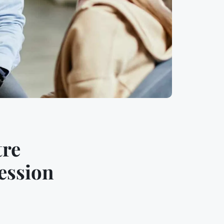
tre
ession