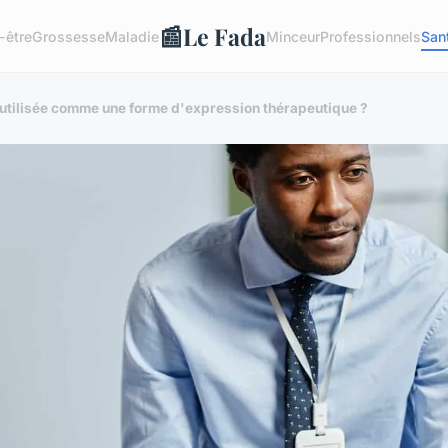
📰
Le Fada
-être
Grossesse
Maladie
Minceur
Professionnels
San
 utilisée comme une forme d'expression thérapeutique ?