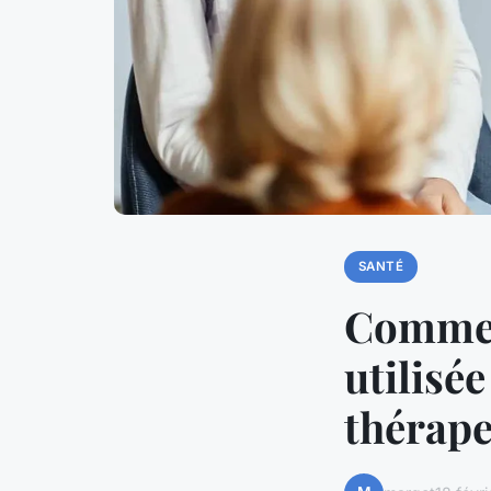
SANTÉ
Comment
utilisé
thérape