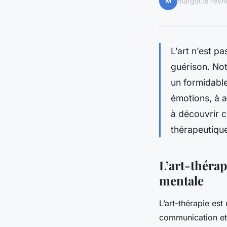
M
margot
18 févr
L’art n’est p
guérison. Not
un formidable
émotions, à a
à découvrir 
thérapeutiqu
L’art-thérap
mentale
L’art-thérapie est
communication et 