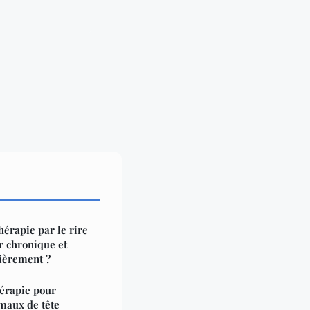
thérapie par le rire
r chronique et
ièrement ?
érapie pour
maux de tête