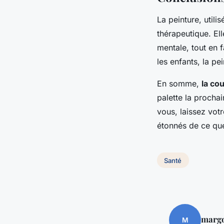
La peinture, util
thérapeutique. Ell
mentale, tout en f
les enfants, la pe
En somme,
la co
palette la procha
vous, laissez vot
étonnés de ce qu
Santé
marg
M