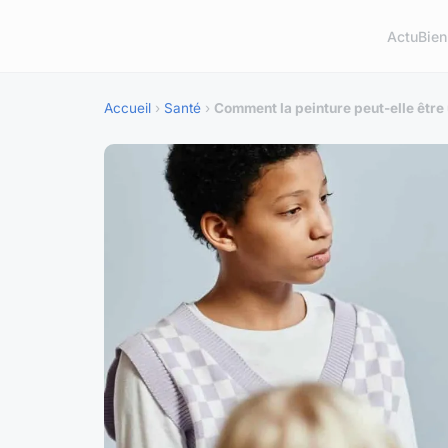
Actu
Bien
Accueil
›
Santé
›
Comment la peinture peut-elle être