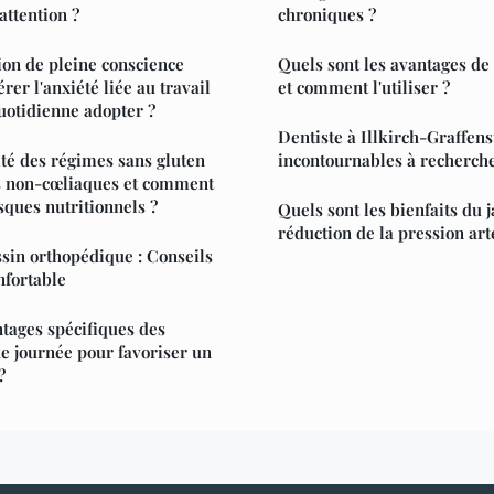
attention ?
chroniques ?
ion de pleine conscience
Quels sont les avantages de 
rer l'anxiété liée au travail
et comment l'utiliser ?
quotidienne adopter ?
Dentiste à Illkirch-Graffens
cité des régimes sans gluten
incontournables à recherch
s non-cœliaques et comment
sques nutritionnels ?
Quels sont les bienfaits du 
réduction de la pression arté
ssin orthopédique : Conseils
nfortable
ntages spécifiques des
de journée pour favoriser un
?