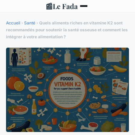
📰
Le Fada
Accueil
›
Santé
›
Quels aliments riches en vitamine K2 sont
recommandés pour soutenir la santé osseuse et comment les
intégrer à votre alimentation ?