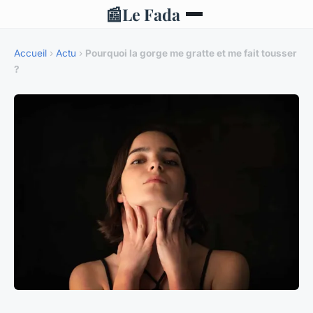
📰
Le Fada
Accueil
›
Actu
›
Pourquoi la gorge me gratte et me fait tousser
?