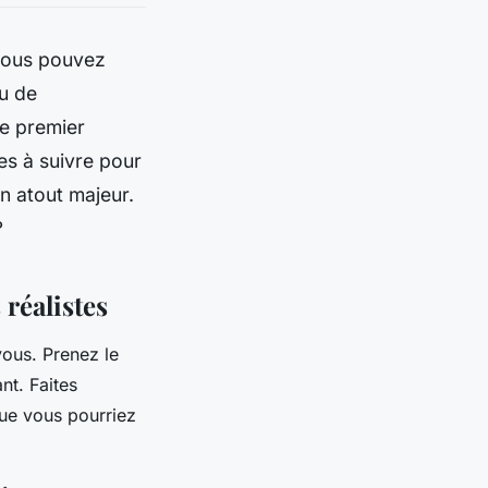
 vous pouvez
eu de
re premier
es à suivre pour
un atout majeur.
?
 réalistes
vous. Prenez le
nt. Faites
ue vous pourriez