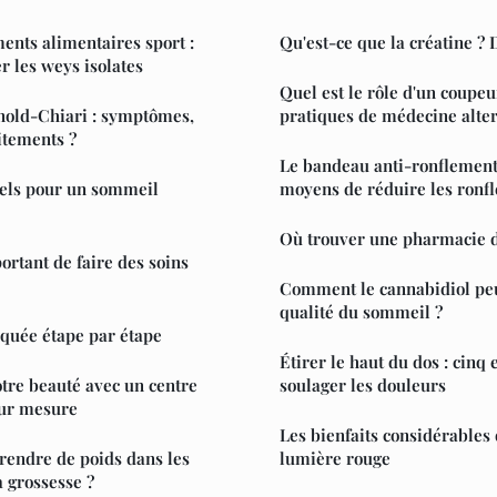
nts alimentaires sport :
Qu'est-ce que la créatine ? D
les weys isolates
Quel est le rôle d'un coupeu
nold-Chiari : symptômes,
pratiques de médecine alter
itements ?
Le bandeau anti-ronflement 
els pour un sommeil
moyens de réduire les ronf
Où trouver une pharmacie d
ortant de faire des soins
Comment le cannabidiol peu
qualité du sommeil ?
iquée étape par étape
Étirer le haut du dos : cinq
otre beauté avec un centre
soulager les douleurs
sur mesure
Les bienfaits considérables 
endre de poids dans les
lumière rouge
 grossesse ?