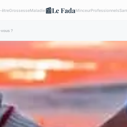
📰
Le Fada
-être
Grossesse
Maladie
Minceur
Professionnels
San
-vous ?