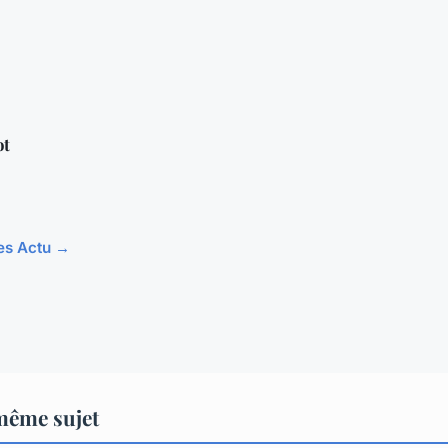
ot
les Actu →
même sujet