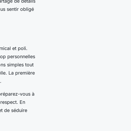
rtage de détails
us sentir obligé
ical et poli.
trop personnelles
ns simples tout
lle. La première
.
 préparez-vous à
 respect. En
et de séduire