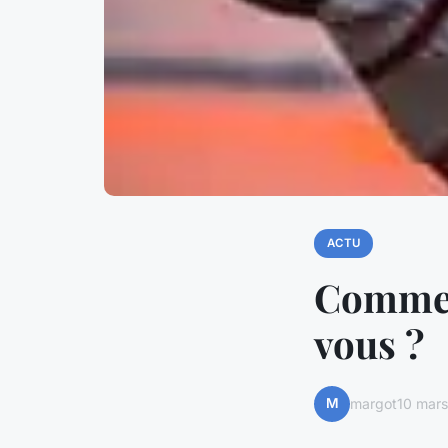
ACTU
Commen
vous ?
M
margot
10 mar