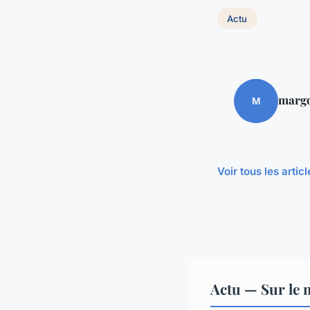
Actu
marg
M
Voir tous les artic
Actu — Sur le 