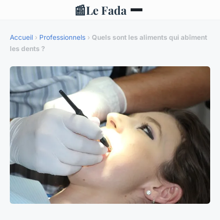
📰
Le Fada
Accueil
›
Professionnels
›
Quels sont les aliments qui abîment
les dents ?