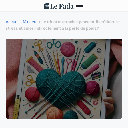
📰
Le Fada
Accueil
›
Minceur
›
Le tricot ou crochet peuvent-ils réduire le
stress et aider indirectement à la perte de poids?